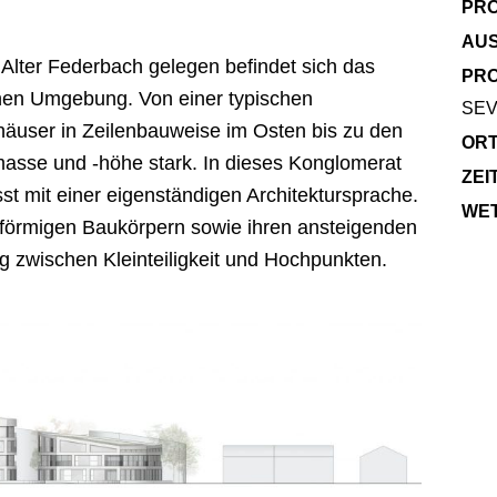
PRO
AU
lter Federbach gelegen befindet sich das
PRO
nen Umgebung. Von einer typischen
SEV
häuser in Zeilenbauweise im Osten bis zu den
ORT
se und -höhe stark. In dieses Konglomerat
ZEI
st mit einer eigenständigen Architektursprache.
WE
enförmigen Baukörpern sowie ihren ansteigenden
 zwischen Kleinteiligkeit und Hochpunkten.